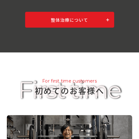
整体治療について
First time
For first time customers
初めてのお客様へ