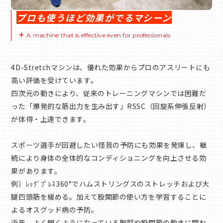
プロも使うほど効果がでるマシーン
A machine that is effective even for professionals
4D-Stretchマシンは、優れた効果からプロのアスリートにも
高い評価を受けています。
四次元の動きにより、従来のトレーニングマシンでは困難だ
った「爆発的な筋出力を生み出す」RSSC（回旋系伸張反射）
が体得・上達できます。
スポーツ選手が回避したい怪我の予防にも効果を発揮し、継
続により身体の全体的なコンディショニングを向上させる効
果があります。
例）ﾚｯｸﾞﾌﾟﾚｽ360°でハムストリングスのストレッチおよび大
腿四頭筋を緩める。加えて股関節の使い方を学習することに
よるオスグッド病の予防。
近年、よく聞くようになっている胸郭や股関節の動きに関わ