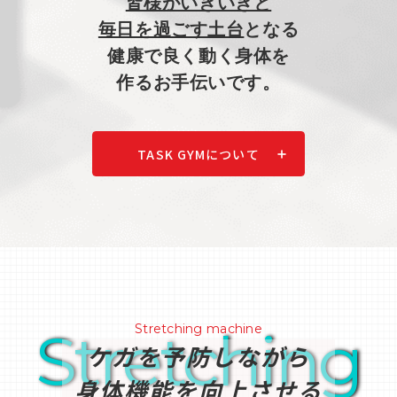
皆様がいきいきと
毎日を過ごす土台
となる
健康で良く動く身体を
​​​​​​​作るお手伝いです。
TASK GYMについて
Stretching
Stretching machine
ケガを予防しながら
身体機能を向上させる