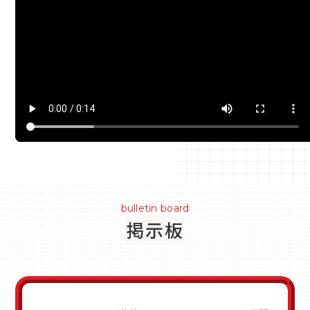
bulletin board
掲示板