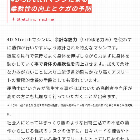
柔軟性の向上とケガの予防
Stretching machine
4D-Stretchマシンは、
余計な筋力
（いわゆる力み）を使わず
に動作が行いやすいよう設計された特別なマシンです。
適度な負荷
で気持ちよく身体を伸ばしながら力まずに身体を
動かしていく事で
身体の柔軟性を向上
させます。加えて余計
な力みがないことにより血流促進効果もかなり高くアスリー
トの積極的休養の手段としても優れています。
運動中に*いきみが発生する事がほぼないため高齢者や血圧が
高めの方にも無理なく行っていただくことが出来ます。
＊いきみ…強く息を吐き出す際の様な動作。排便や出産など体外に何かを出す際に必要な重要な生理的現
象。
社会人にとってはぎっくり腰のような日常生活での不意の動
作から生じる怪我のリスクの低下に。日々ハードな練習やト
レーニングをしている学生アスリートにとっても日々のセル