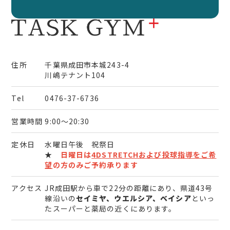
住所
千葉県成田市本城243-4
川嶋テナント104
Tel
0476-37-6736
営業時間
9:00～20:30
定休日
水曜日午後 祝祭日
★
日曜日は
4D
STRETCHおよび投球指導をご希
望
の方のみご予約承ります
アクセス
JR成田駅から車で22分の距離にあり、県道43号
線沿いの
セイミヤ、ウエルシア、ベイシア
といっ
たスーパーと薬局の近くにあります。