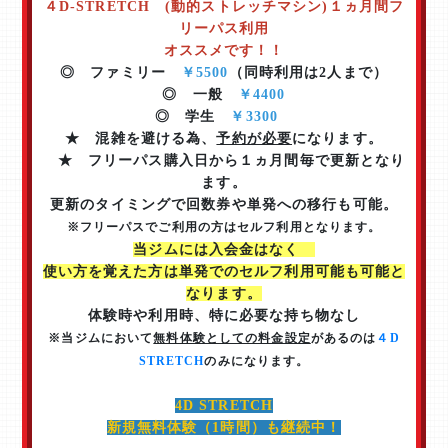
４D‐STRETCH (動的ストレッチマシン)​​​​​​​１ヵ月間フ
リーパス利用
​​​​​​​オススメです！！
◎ ファミリー
￥5500
（同時利用は2人まで）
​​◎ 一般
￥4400
◎ 学生
￥3300
★ 混雑を避ける為、
予約が必要
になります。
★ フリーパス購入日から１ヵ月間毎で更新となり
ます。
更新のタイミングで回数券や単発への移行も可能。
※フリーパスでご利用の方はセルフ利用となります。
当ジムには入会金はなく
使い方を覚えた方は単発でのセルフ利用可能も可能と
なります。
体験時や利用時、特に必要な持ち物なし
※当ジムにおいて
無料体験としての料金設定
があるのは
４D
STRETCH
のみになります。
4D STRETCH​​​​​​​​​​​​​​
新規無料体験（1時間）も継続中！