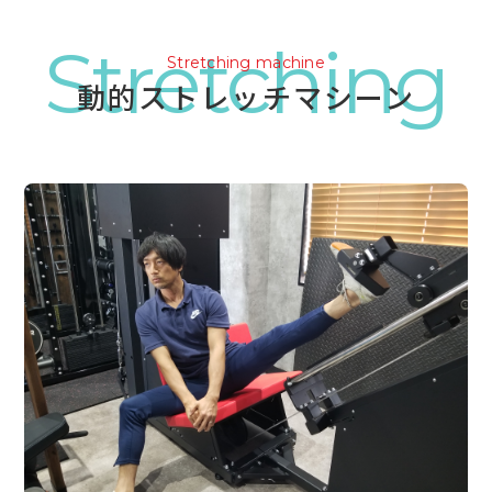
Stretching
Stretching machine
動的ストレッチマシーン