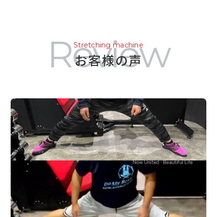
Bootstrap heading
Insert your text here
Review
Stretching machine
お客様の声