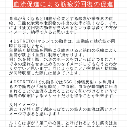
血流促進による
筋疲労回復の促進
血流が良くなると細胞が必要とする酸素や栄養素の供
給、二酸化炭素や老廃物の排出の効率が良くなる。それ
により疲労回復の効果が見込めるという事は多くの方が
イメージ、納得できると思います。
４DSTRETCHマシンでの動作は、主動筋と拮抗筋が同
時に収縮しません。
主動筋と拮抗筋を同時に収縮させると筋肉の収縮により
血管が狭まり血流に制限が掛かります。
例）水を撒く際、水道のホースを力いっぱいつまむこと
で水の流れをせき止めるのをイメージしてもらうと​​​​​​​わか
りやすいと思います。同じようなことが主動筋と拮抗筋
が同時収縮した際には起きています。
４DSTRETCHでの動作ではSSC（伸張反射）を利用す
るので筋肉が「極短時間」で収縮。血管が瞬間的に圧迫
されることで血流を止めることなく勢いづけるというで
筋肉の収縮によるメリットだけを得ることが出来ます。
反対イメージ）
肩こりが酷く
硬く縮みっぱなし
の筋肉の血流は悪いとイ
メージできると思います！
ふくらはぎが「第二の心臓」と呼ばれるように筋肉は血